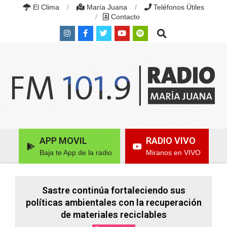
Skip
El Clima
María Juana
Teléfonos Útiles
to
Contacto
content
Search
RADIO
MARÍA
Primary
APP MOVIL
RADIO VIVO
JUANA
Navigation
|
Baja te App de la radio
Miranos en VIVO
Menu
FM
101.9
MHZ
|
Sastre continúa fortaleciendo sus
MARÍA
políticas ambientales con la recuperación
JUANA,
de materiales reciclables
SANTA
FE,