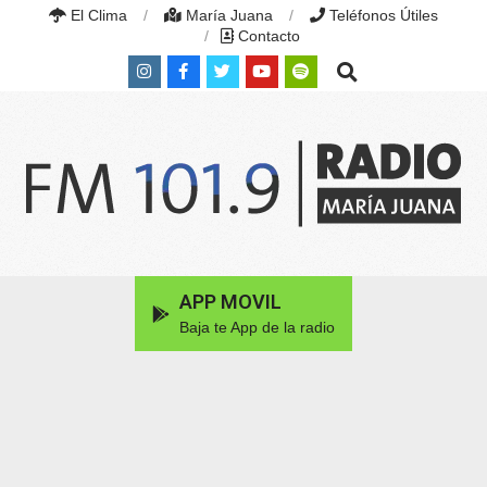
Skip
El Clima
María Juana
Teléfonos Útiles
to
Contacto
content
Search
RADIO
MARÍA
Primary
APP MOVIL
JUANA
Navigation
|
Baja te App de la radio
Menu
FM
101.9
MHZ
|
MARÍA
JUANA,
SANTA
FE,