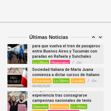
investidura de la calidad de heredero
y la petición de herencia
Entrevistas
Locales
Videos de Youtube
Fernanda Varayoud compartió su
On:
05/08/2026
experiencia rumbo a los Juegos
Suramericanos Santa Fe 2026
Deportes
Entrevistas
Lo Último
Últimas Noticias
Locales
Videos de Youtube
On:
Alcides Calvo impulsa gestiones
06/08/2026
para que vuelva el tren de pasajeros
entre Buenos Aires y Tucumán con
paradas en Rafaela y Sunchales
Lo Último
Regionales
On:
06/08/2026
Sociedad Italiana de María Juana
comienza a dictar cursos de italiano
Entrevistas
Lo Último
Locales
On:
Nani Perusia y Estefanía Rinero
06/08/2026
compartieron en la radio su
experiencia tras consagrarse
campeonas nacionales de tenis
Deportes
Entrevistas
Lo Último