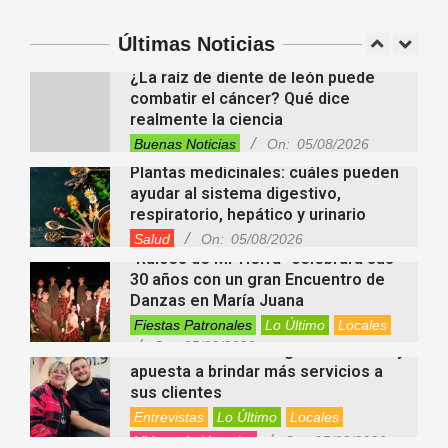
y la petición de herencia
Entrevistas
Locales
Videos de Youtube
Últimas Noticias
On:
05/08/2026
¿La raíz de diente de león puede
combatir el cáncer? Qué dice
realmente la ciencia
Buenas Noticias
On:
05/08/2026
Plantas medicinales: cuáles pueden
ayudar al sistema digestivo,
respiratorio, hepático y urinario
Salud
On:
05/08/2026
“Raíces de Mi Tierra” celebrará sus
30 años con un gran Encuentro de
Danzas en María Juana
Fiestas Patronales
Lo Último
Locales
On:
05/08/2026
Minimercado Maxi sigue creciendo y
apuesta a brindar más servicios a
sus clientes
Entrevistas
Lo Último
Locales
Videos de Youtube
On:
05/08/2026
Ezequiel Ocampo presentó la