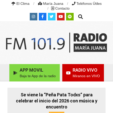
Skip
El Clima
María Juana
Teléfonos Útiles
to
Contacto
content
Search
RADIO
MARÍA
Primary
APP MOVIL
RADIO VIVO
JUANA
Navigation
|
Baja te App de la radio
Miranos en VIVO
Menu
FM
101.9
MHZ
|
Se viene la “Peña Pata Todxs” para
MARÍA
celebrar el inicio del 2026 con música y
JUANA,
encuentro
SANTA
FE,