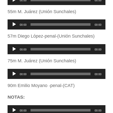
00:00
00:00
de
55m M. Juárez (Unión Sunchales)
audio
Reproductor
00:00
00:00
de
57m Diego López-penal-(Unión Sunchales)
audio
Reproductor
00:00
00:00
de
75m M. Juárez (Unión Sunchales)
audio
Reproductor
00:00
00:00
de
90m Emilio Moyano -penal-(CAT)
audio
NOTAS:
Reproductor
00:00
00:00