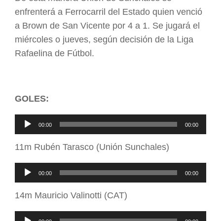
enfrenterá a Ferrocarril del Estado quien venció
a Brown de San Vicente por 4 a 1. Se jugará el
miércoles o jueves, según decisión de la Liga
Rafaelina de Fútbol.
GOLES:
Reproductor
00:00
00:00
de
11m Rubén Tarasco (Unión Sunchales)
audio
Reproductor
00:00
00:00
de
14m Mauricio Valinotti (CAT)
audio
Reproductor