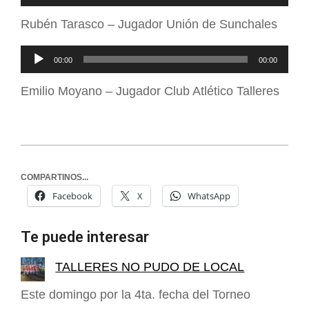
de
Rubén Tarasco – Jugador Unión de Sunchales
audio
Reproductor
00:00
00:00
de
Emilio Moyano – Jugador Club Atlético Talleres
audio
COMPARTINOS...
Facebook
X
WhatsApp
Te puede interesar
TALLERES NO PUDO DE LOCAL
Este domingo por la 4ta. fecha del Torneo