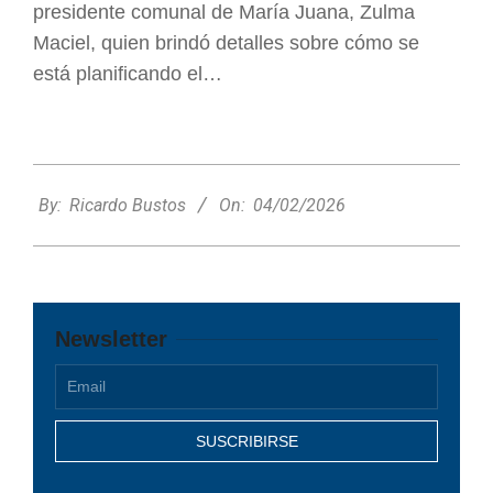
presidente comunal de María Juana, Zulma
Maciel, quien brindó detalles sobre cómo se
está planificando el…
2026-
02-
By:
Ricardo Bustos
On:
04/02/2026
04
Newsletter