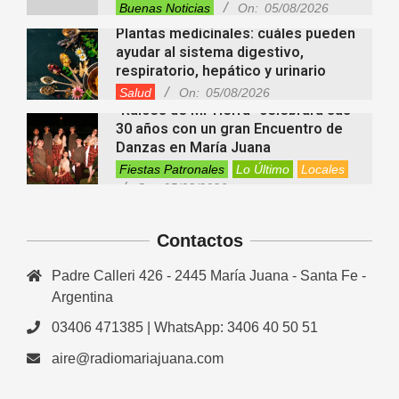
Buenas Noticias
On:
05/08/2026
Plantas medicinales: cuáles pueden
ayudar al sistema digestivo,
respiratorio, hepático y urinario
Salud
On:
05/08/2026
“Raíces de Mi Tierra” celebrará sus
30 años con un gran Encuentro de
Danzas en María Juana
Fiestas Patronales
Lo Último
Locales
On:
05/08/2026
Minimercado Maxi sigue creciendo y
apuesta a brindar más servicios a
sus clientes
Contactos
Entrevistas
Lo Último
Locales
Videos de Youtube
On:
05/08/2026
Padre Calleri 426 - 2445 María Juana - Santa Fe -
Ezequiel Ocampo presentó la
capacitación en Primera Escucha
Argentina
que se realizará en María Juana
03406 471385 | WhatsApp: 3406 40 50 51
Entrevistas
Lo Último
Locales
Videos de Youtube
On:
05/08/2026
aire@radiomariajuana.com
El EEMPA María Juana celebró un
nuevo egreso y continúa apostando
a la educación para adultos