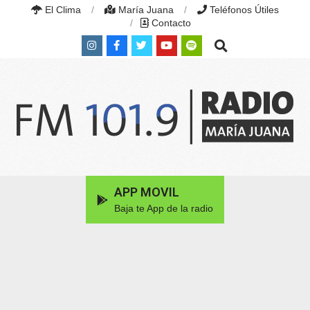
Skip
El Clima
María Juana
Teléfonos Útiles
to
Contacto
content
Search
RADIO
MARÍA
Primary
APP MOVIL
JUANA
Navigation
|
Baja te App de la radio
Menu
FM
101.9
MHZ
|
MARÍA
JUANA,
SANTA
FE,