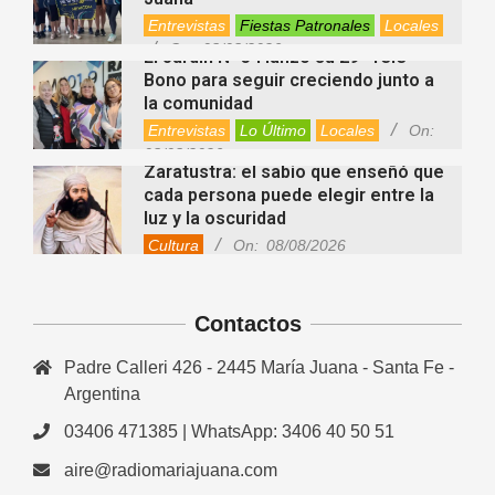
Entrevistas
Fiestas Patronales
Locales
On:
08/08/2026
El Jardín N° 34 lanzó su 29° Tele
Bono para seguir creciendo junto a
la comunidad
Entrevistas
Lo Último
Locales
On:
08/08/2026
Zaratustra: el sabio que enseñó que
cada persona puede elegir entre la
luz y la oscuridad
Cultura
On:
08/08/2026
La fascia: el tejido “olvidado” del
cuerpo que hoy despierta el interés
Contactos
de la ciencia
Salud
On:
08/08/2026
Padre Calleri 426 - 2445 María Juana - Santa Fe -
Cuánto cuesta hoy contratar Netflix,
Disney+, HBO Max, Prime Video,
Argentina
Spotify y otras plataformas en
03406 471385 | WhatsApp: 3406 40 50 51
Argentina
Fernanda Varayoud compartió su
Nacionales
On:
07/08/2026
aire@radiomariajuana.com
experiencia rumbo a los Juegos