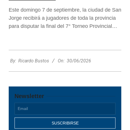
Este domingo 7 de septiembre, la ciudad de San
Jorge recibirá a jugadores de toda la provincia
para disputar la final del 7° Torneo Provincial…
2026-
06-
By:
Ricardo Bustos
On:
30/06/2026
30
Newsletter