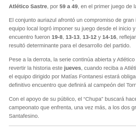
Atlético Sastre
, por
59 a 49
, en el primer juego de l
El conjunto auriazul afrontó un compromiso de gran 
equipo local logró imponer su juego desde el inicio 
encuentro fueron
19-8
,
13-13
,
13-12
y
14-16
, reflej
resultó determinante para el desarrollo del partido.
Pese a la derrota, la serie continúa abierta y Atlét
revertir la historia este
jueves
, cuando reciba a Atlé
el equipo dirigido por Matías Fontanesi estará obligad
definitivo encuentro que definirá al campeón del Tor
Con el apoyo de su público, el “Chupa” buscará hacer
campeonato que enfrenta, una vez más, a los dos gr
Santafesino.