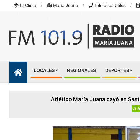
Skip
El Clima
María Juana
Teléfonos Útiles
to
content
RADIO
MARÍA
LOCALES
REGIONALES
DEPORTES
JUANA
Primary
|
Navigation
FM
101.9
Menu
MHZ
Atlético María Juana cayó en Sastr
|
MARÍA
Atl
JUANA,
SANTA
FE,
ARGENTINA