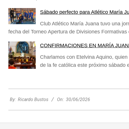
Sábado perfecto para Atlético María Ju
Club Atlético María Juana tuvo una jor
fecha del Torneo Apertura de Divisiones Formativa
CONFIRMACIONES EN MARÍA JUAN
Charlamos con Etelvina Aquino, quien 
de la fe católica este próximo sábad
2026-
06-
By:
Ricardo Bustos
On:
30/06/2026
30
Zaratustra: el sabio que enseñó que
cada persona puede elegir entre la luz
y la oscuridad