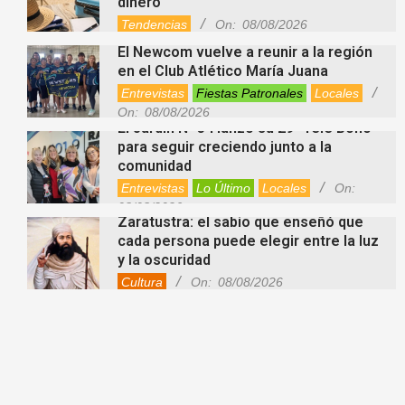
dinero
Tendencias
On:
08/08/2026
El Newcom vuelve a reunir a la región
en el Club Atlético María Juana
Entrevistas
Fiestas Patronales
Locales
On:
08/08/2026
El Jardín N° 34 lanzó su 29° Tele Bono
para seguir creciendo junto a la
comunidad
Entrevistas
Lo Último
Locales
On:
08/08/2026
Zaratustra: el sabio que enseñó que
cada persona puede elegir entre la luz
y la oscuridad
Cultura
On:
08/08/2026
La fascia: el tejido “olvidado” del
cuerpo que hoy despierta el interés de
la ciencia
Salud
On:
08/08/2026
Cuánto cuesta hoy contratar Netflix,