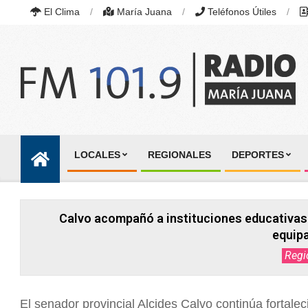
Skip
El Clima
María Juana
Teléfonos Útiles
to
content
RADIO
MARÍA
LOCALES
REGIONALES
DEPORTES
JUANA
Primary
|
Navigation
FM
101.9
Menu
MHZ
Calvo acompañó a instituciones educativas
|
MARÍA
equip
JUANA,
Regi
SANTA
FE,
ARGENTINA
El senador provincial Alcides Calvo continúa fortal