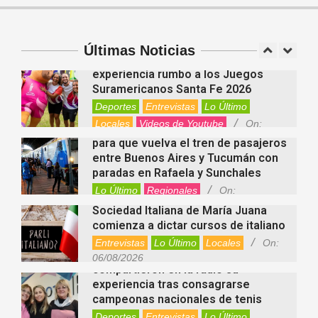
Disney+, HBO Max, Prime Video,
Spotify y otras plataformas en
Argentina
Últimas Noticias
Fernanda Varayoud compartió su
Nacionales
On:
07/08/2026
experiencia rumbo a los Juegos
Suramericanos Santa Fe 2026
Deportes
Entrevistas
Lo Último
Locales
Videos de Youtube
On:
Alcides Calvo impulsa gestiones
06/08/2026
para que vuelva el tren de pasajeros
entre Buenos Aires y Tucumán con
paradas en Rafaela y Sunchales
Lo Último
Regionales
On:
06/08/2026
Sociedad Italiana de María Juana
comienza a dictar cursos de italiano
Entrevistas
Lo Último
Locales
On:
Nani Perusia y Estefanía Rinero
06/08/2026
compartieron en la radio su
experiencia tras consagrarse
campeonas nacionales de tenis
Deportes
Entrevistas
Lo Último