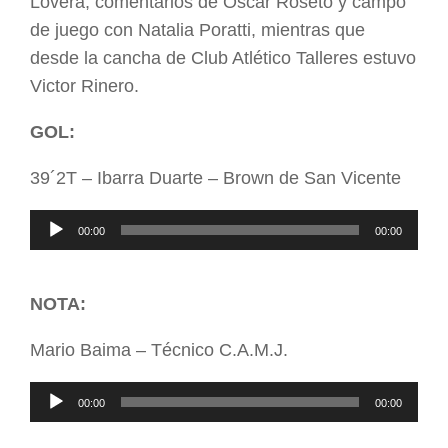
Lovera, comentarios de Oscar Roseto y campo
de juego con Natalia Poratti, mientras que
desde la cancha de Club Atlético Talleres estuvo
Victor Rinero.
GOL:
39´2T – Ibarra Duarte – Brown de San Vicente
Reproductor
00:00
00:00
de
audio
NOTA:
Mario Baima – Técnico C.A.M.J.
Reproductor
00:00
00:00
de