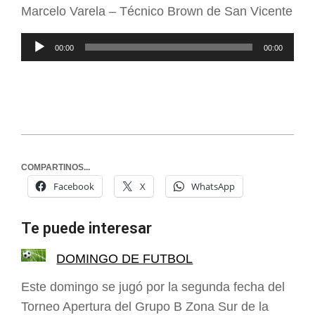
audio
Marcelo Varela – Técnico Brown de San Vicente
Reproductor
00:00
00:00
de
audio
COMPARTINOS...
Facebook
X
WhatsApp
Te puede interesar
DOMINGO DE FUTBOL
Este domingo se jugó por la segunda fecha del
Torneo Apertura del Grupo B Zona Sur de la