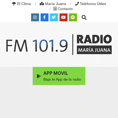
Skip
El Clima
María Juana
Teléfonos Útiles
to
Contacto
content
Search
RADIO
MARÍA
Primary
APP MOVIL
JUANA
Navigation
|
Baja te App de la radio
Menu
FM
101.9
MHZ
|
MARÍA
JUANA,
SANTA
FE,