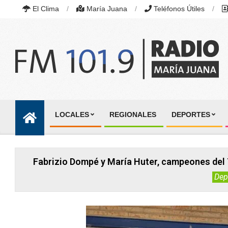
Skip
El Clima
María Juana
Teléfonos Útiles
to
content
RADIO
MARÍA
LOCALES
REGIONALES
DEPORTES
JUANA
Primary
|
Navigation
FM
101.9
Menu
MHZ
Fabrizio Dompé y María Huter, campeones del 
|
MARÍA
Dep
JUANA,
SANTA
FE,
ARGENTINA