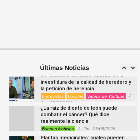
Entrevistas
Lo Último
Locales
Videos de Youtube
On:
05/08/2026
El EEMPA María Juana celebró un
nuevo egreso y continúa apostando a
la educación para adultos
Entrevistas
Lo Último
Locales
Videos de Youtube
On:
05/08/2026
Cinco beneficios del zinc para la salud:
por qué es un mineral clave para el
organismo
Últimas Noticias
Salud
On:
06/08/2026
En “Derecho en Radio” abordaron la
investidura de la calidad de heredero y
la petición de herencia
Entrevistas
Locales
Videos de Youtube
On:
05/08/2026
¿La raíz de diente de león puede
combatir el cáncer? Qué dice
realmente la ciencia
Buenas Noticias
On:
05/08/2026
Plantas medicinales: cuáles pueden