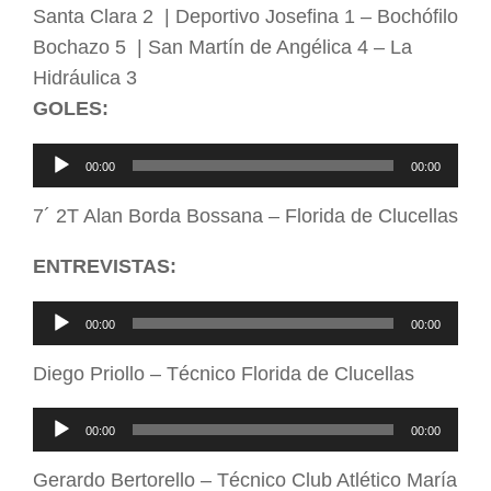
Santa Clara 2 | Deportivo Josefina 1 – Bochófilo
Bochazo 5 | San Martín de Angélica 4 – La
Hidráulica 3
GOLES:
Reproductor
00:00
00:00
de
7´ 2T Alan Borda Bossana – Florida de Clucellas
audio
ENTREVISTAS:
Reproductor
00:00
00:00
de
Diego Priollo – Técnico Florida de Clucellas
audio
Reproductor
00:00
00:00
de
Gerardo Bertorello – Técnico Club Atlético María
audio