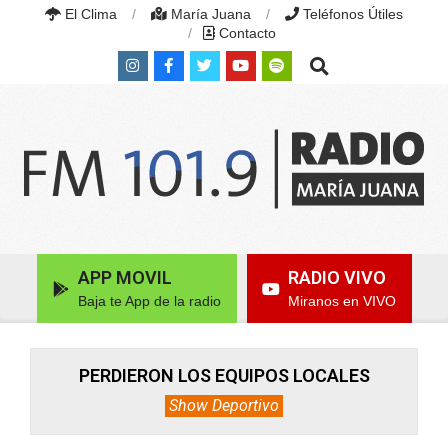
Skip
El Clima
María Juana
Teléfonos Útiles
to
Contacto
content
Search
RADIO
MARÍA
Primary
APP MOVIL
RADIO VIVO
JUANA
Navigation
|
Baja te App de la radio
Miranos en VIVO
Menu
FM
101.9
MHZ
|
PERDIERON LOS EQUIPOS LOCALES
MARÍA
Show Deportivo
JUANA,
SANTA
FE,