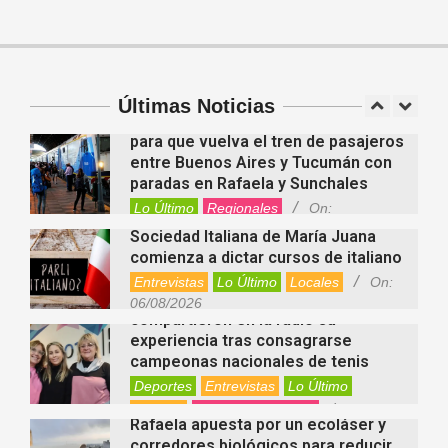
Entrevistas
Locales
Videos de Youtube
Fernanda Varayoud compartió su
On:
05/08/2026
experiencia rumbo a los Juegos
Suramericanos Santa Fe 2026
Deportes
Entrevistas
Lo Último
Últimas Noticias
Locales
Videos de Youtube
On:
Alcides Calvo impulsa gestiones
06/08/2026
para que vuelva el tren de pasajeros
entre Buenos Aires y Tucumán con
paradas en Rafaela y Sunchales
Lo Último
Regionales
On:
06/08/2026
Sociedad Italiana de María Juana
comienza a dictar cursos de italiano
Entrevistas
Lo Último
Locales
On:
Nani Perusia y Estefanía Rinero
06/08/2026
compartieron en la radio su
experiencia tras consagrarse
campeonas nacionales de tenis
Deportes
Entrevistas
Lo Último
Locales
Videos de Youtube
On:
Rafaela apuesta por un ecoláser y
06/08/2026
corredores biológicos para reducir