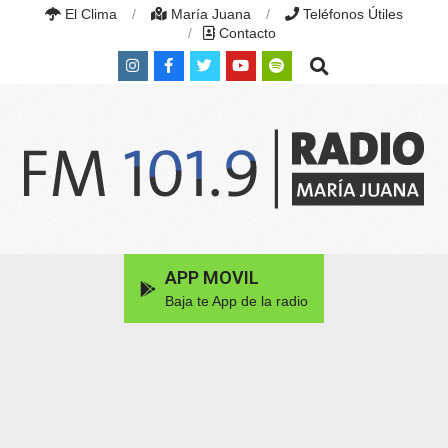
Skip
El Clima
María Juana
Teléfonos Útiles
to
Contacto
content
Search
RADIO
MARÍA
Primary
APP MOVIL
JUANA
Navigation
|
Baja te App de la radio
Menu
FM
101.9
MHZ
|
MARÍA
JUANA,
SANTA
FE,