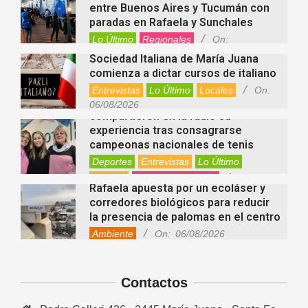
entre Buenos Aires y Tucumán con
paradas en Rafaela y Sunchales
Lo Último
Regionales
On:
06/08/2026
Sociedad Italiana de María Juana
comienza a dictar cursos de italiano
Entrevistas
Lo Último
Locales
On:
Nani Perusia y Estefanía Rinero
06/08/2026
compartieron en la radio su
experiencia tras consagrarse
campeonas nacionales de tenis
Deportes
Entrevistas
Lo Último
Locales
Videos de Youtube
On:
Rafaela apuesta por un ecoláser y
06/08/2026
corredores biológicos para reducir
la presencia de palomas en el centro
Ambiente
On:
06/08/2026
El dúo Gioannin vuelve a los
escenarios tras diez años con un
show especial en Sastre
Contactos
Entrevistas
Regionales
Videos de Youtube
On:
06/08/2026