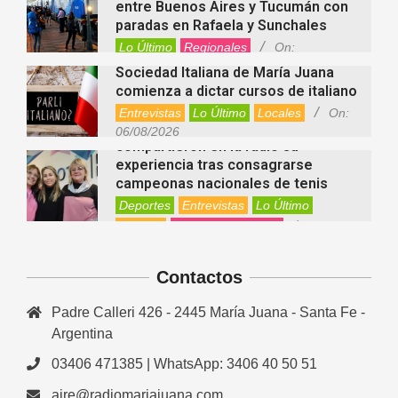
entre Buenos Aires y Tucumán con
paradas en Rafaela y Sunchales
Lo Último
Regionales
On:
06/08/2026
Sociedad Italiana de María Juana
comienza a dictar cursos de italiano
Entrevistas
Lo Último
Locales
On:
Nani Perusia y Estefanía Rinero
06/08/2026
compartieron en la radio su
experiencia tras consagrarse
campeonas nacionales de tenis
Deportes
Entrevistas
Lo Último
Locales
Videos de Youtube
On:
Rafaela apuesta por un ecoláser y
06/08/2026
corredores biológicos para reducir
Contactos
la presencia de palomas en el centro
Ambiente
On:
06/08/2026
Padre Calleri 426 - 2445 María Juana - Santa Fe -
El dúo Gioannin vuelve a los
escenarios tras diez años con un
Argentina
show especial en Sastre
03406 471385 | WhatsApp: 3406 40 50 51
Entrevistas
Regionales
Videos de Youtube
On:
06/08/2026
aire@radiomariajuana.com