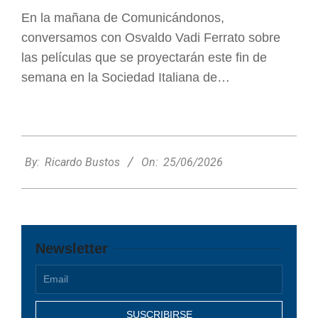
En la mañana de Comunicándonos,
conversamos con Osvaldo Vadi Ferrato sobre
las películas que se proyectarán este fin de
semana en la Sociedad Italiana de…
2026-
06-
By:
Ricardo Bustos
On:
25/06/2026
25
Newsletter