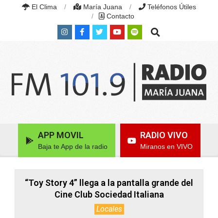
Skip
El Clima
María Juana
Teléfonos Útiles
to
Contacto
content
Search
RADIO
MARÍA
Primary
APP MOVIL
RADIO VIVO
JUANA
Navigation
|
Baja te App de la radio
Miranos en VIVO
Menu
FM
101.9
MHZ
|
“Toy Story 4” llega a la pantalla grande del
MARÍA
Cine Club Sociedad Italiana
JUANA,
SANTA
Locales
FE,