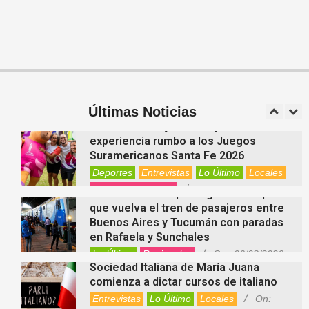
Cinco beneficios del zinc para la salud:
por qué es un mineral clave para el
organismo
Salud
On:
06/08/2026
Cuánto cuesta hoy contratar Netflix,
Disney+, HBO Max, Prime Video, Spotify
y otras plataformas en Argentina
Últimas Noticias
Nacionales
On:
07/08/2026
Fernanda Varayoud compartió su
experiencia rumbo a los Juegos
Suramericanos Santa Fe 2026
Deportes
Entrevistas
Lo Último
Locales
Videos de Youtube
On:
06/08/2026
Alcides Calvo impulsa gestiones para
que vuelva el tren de pasajeros entre
Buenos Aires y Tucumán con paradas
en Rafaela y Sunchales
Lo Último
Regionales
On:
06/08/2026
Sociedad Italiana de María Juana
comienza a dictar cursos de italiano
Entrevistas
Lo Último
Locales
On: