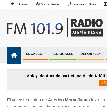
Skip
El Clima
María Juana
Teléfonos Útiles
to
content
RADIO
MARÍA
LOCALES
REGIONALES
DEPORTES
JUANA
Primary
|
Navigation
FM
101.9
Menu
MHZ
Vóley: destacada participación de Atléti
|
MARÍA
Infe
JUANA,
SANTA
FE,
ARGENTINA
El vóley femenino de
Atlético María Juana
tuvo un 
categorías, con muy buenos resultados que ratifican