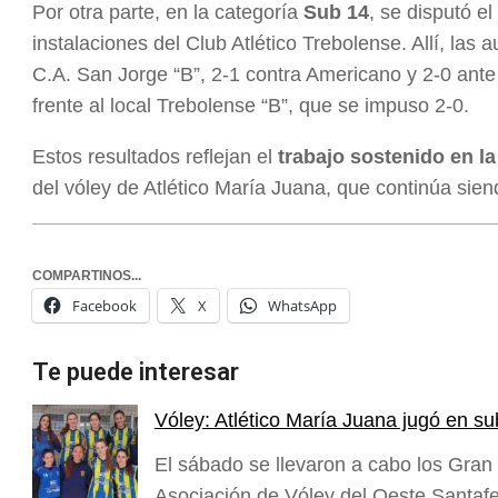
Por otra parte, en la categoría
Sub 14
, se disputó el
instalaciones del Club Atlético Trebolense. Allí, las 
C.A. San Jorge “B”, 2-1 contra Americano y 2-0 ante
frente al local Trebolense “B”, que se impuso 2-0.
Estos resultados reflejan el
trabajo sostenido en l
del vóley de Atlético María Juana, que continúa sie
COMPARTINOS...
Facebook
X
WhatsApp
Te puede interesar
Vóley: Atlético María Juana jugó en su
El sábado se llevaron a cabo los Gran 
Asociación de Vóley del Oeste Santa