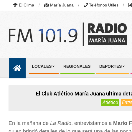
Skip
El Clima
María Juana
Teléfonos Útiles
to
content
RADIO
MARÍA
LOCALES
REGIONALES
DEPORTES
JUANA
Primary
|
Navigation
FM
101.9
Menu
MHZ
El Club Atlético María Juana ultima deta
|
MARÍA
Atlético
Entr
JUANA,
SANTA
FE,
ARGENTINA
En la mañana de
La Radio
, entrevistamos a
Mario F
quien brindó detalles de lo que será una de las no