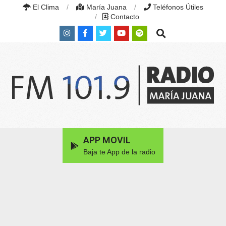
Skip
El Clima
María Juana
Teléfonos Útiles
to
Contacto
content
Search
RADIO
MARÍA
Primary
APP MOVIL
JUANA
Navigation
|
Baja te App de la radio
Menu
FM
101.9
MHZ
|
MARÍA
JUANA,
SANTA
FE,