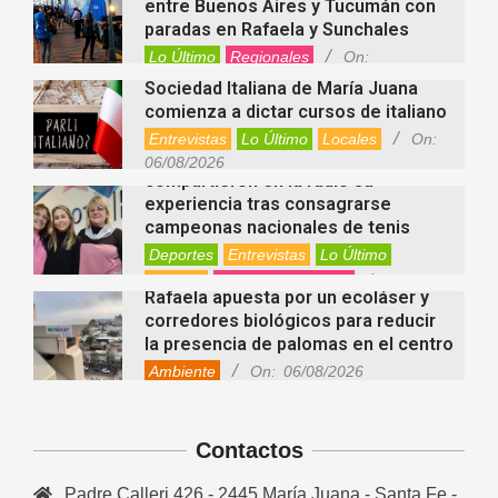
entre Buenos Aires y Tucumán con
paradas en Rafaela y Sunchales
Lo Último
Regionales
On:
06/08/2026
Sociedad Italiana de María Juana
comienza a dictar cursos de italiano
Entrevistas
Lo Último
Locales
On:
Nani Perusia y Estefanía Rinero
06/08/2026
compartieron en la radio su
experiencia tras consagrarse
campeonas nacionales de tenis
Deportes
Entrevistas
Lo Último
Locales
Videos de Youtube
On:
Rafaela apuesta por un ecoláser y
06/08/2026
corredores biológicos para reducir
la presencia de palomas en el centro
Ambiente
On:
06/08/2026
El dúo Gioannin vuelve a los
escenarios tras diez años con un
show especial en Sastre
Contactos
Entrevistas
Regionales
Videos de Youtube
On:
06/08/2026
Padre Calleri 426 - 2445 María Juana - Santa Fe -