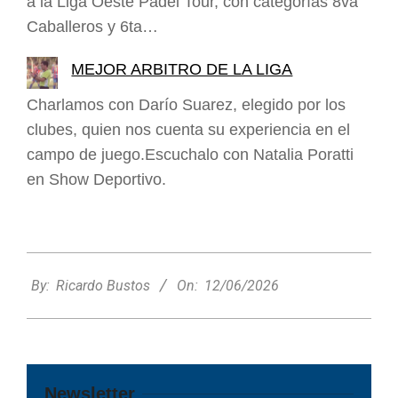
a la Liga Oeste Pádel Tour, con categorías 8va
Caballeros y 6ta…
MEJOR ARBITRO DE LA LIGA
Charlamos con Darío Suarez, elegido por los
clubes, quien nos cuenta su experiencia en el
campo de juego.Escuchalo con Natalia Poratti
en Show Deportivo.
2026-
06-
By:
Ricardo Bustos
On:
12/06/2026
12
Newsletter