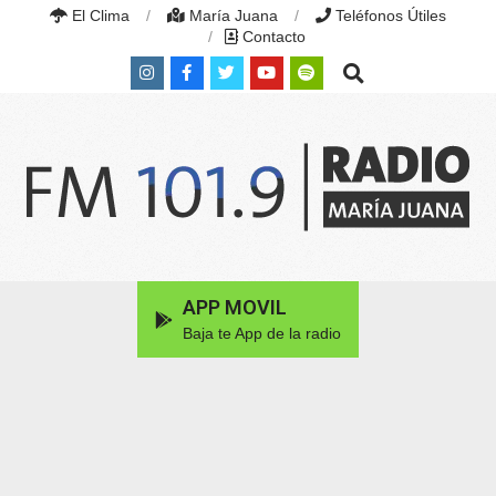
Skip
El Clima
María Juana
Teléfonos Útiles
to
Contacto
content
Search
RADIO
MARÍA
Primary
APP MOVIL
JUANA
Navigation
|
Baja te App de la radio
Menu
FM
101.9
MHZ
|
MARÍA
JUANA,
SANTA
FE,