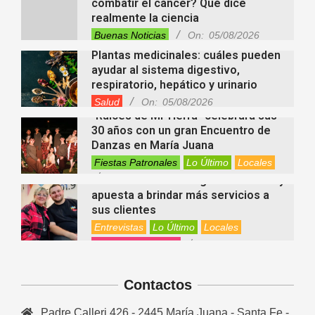
combatir el cáncer? Qué dice
realmente la ciencia
Buenas Noticias
On:
05/08/2026
Plantas medicinales: cuáles pueden
ayudar al sistema digestivo,
respiratorio, hepático y urinario
Salud
On:
05/08/2026
“Raíces de Mi Tierra” celebrará sus
30 años con un gran Encuentro de
Danzas en María Juana
Fiestas Patronales
Lo Último
Locales
On:
05/08/2026
Minimercado Maxi sigue creciendo y
apuesta a brindar más servicios a
sus clientes
Entrevistas
Lo Último
Locales
Videos de Youtube
On:
05/08/2026
Ezequiel Ocampo presentó la
capacitación en Primera Escucha
que se realizará en María Juana
Contactos
Entrevistas
Lo Último
Locales
Videos de Youtube
On:
05/08/2026
Padre Calleri 426 - 2445 María Juana - Santa Fe -
El EEMPA María Juana celebró un